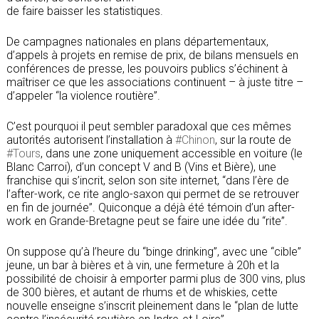
de faire baisser les statisti
ques.
De campagnes nationales en plans départementaux,
d’appels à projets en remise de prix, de bilans mensuels en
conférences de presse, les pouvoirs publics s’échinent à
maîtriser ce que les associations continuent – à juste titre –
d’appeler “la violence routière”.
C’est pourquoi il peut sembler paradoxal que ces mêmes
autorités autorisent l’installation à
#
Chinon
, sur la route de
#
Tours
, dans une zone uniquement accessible en voiture (le
Blanc Carroi), d’un concept V and B (Vins et Bière), une
franchise qui s’incrit, selon son site internet, “dans l’ère de
l’after-work, ce rite anglo-saxon qui permet de se retrouver
en fin de journée”. Quiconque a déjà été témoin d’un after-
work en Grande-Bretagne peut se faire une idée du “rite”.
On suppose qu’à l’heure du “binge drinking”, avec une “cible”
jeune, un bar à bières et à vin, une fermeture à 20h et la
possibilité de choisir à emporter parmi plus de 300 vins, plus
de 300 bières, et autant de rhums et de whiskies, cette
nouvelle enseigne s’inscrit pleinement dans le “plan de lutte