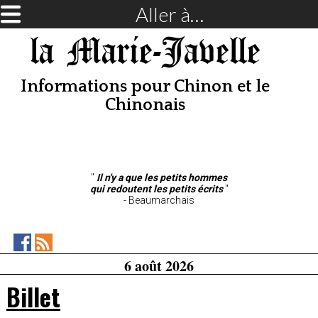
Aller à…
la Marie-Javelle
Informations pour Chinon et le
Chinonais
"
Il n'y a que les petits hommes
qui redoutent les petits écrits
"
- Beaumarchais
la
RSS
6 août 2026
Marie-
Feed
Javellesur
Billet
Facebook