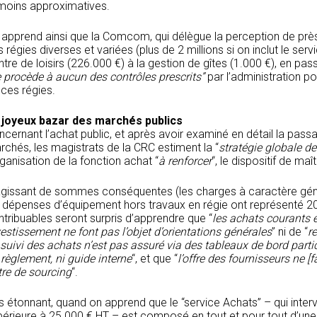
 moins approximatives.
 apprend ainsi que la Comcom, qui délègue la perception de près 
 régies diverses et variées (plus de 2 millions si on inclut le ser
tre de loisirs (226.000 €) à la gestion de gîtes (1.000 €), en pas
 procède à aucun des contrôles prescrits”
par l’administration p
 ces régies.
 joyeux bazar des marchés publics
cernant l’achat public, et après avoir examiné en détail la passa
rchés, les magistrats de la CRC estiment la “
stratégie globale d
rganisation de la fonction achat “
à renforcer
“, le dispositif de maî
agissant de sommes conséquentes (les charges à caractère génér
s dépenses d’équipement hors travaux en régie ont représenté 2
tribuables seront surpris d’apprendre que “
les achats courants 
estissement ne font pas l’objet d’orientations générales
” ni de “
r
 suivi des achats n’est pas assuré via des tableaux de bord parti
 règlement, ni guide interne
“, et que “
l’offre des fournisseurs ne [
tre de sourcing
“.
 étonnant, quand on apprend que le “service Achats” – qui interv
périeure à 25 000 € HT – est composé en tout et pour tout d’une