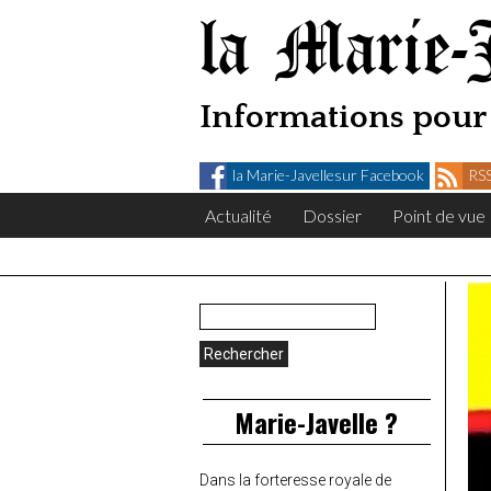
la Marie-
Informations pour 
la Marie-Javellesur Facebook
RSS
Actualité
Dossier
Point de vue
Rechercher :
Marie-Javelle ?
Dans la forteresse royale de