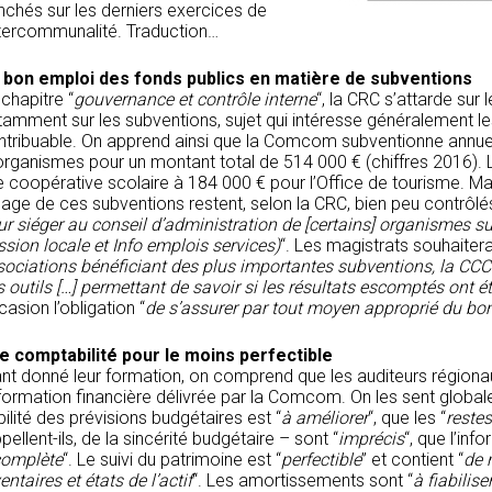
nchés sur les derniers exercices de
intercommunalité. Traduction…
 bon emploi des fonds publics en matière de subventions
chapitre “
gouvernance et contrôle interne
“, la CRC s’attarde sur 
tamment sur les subventions, sujet qui intéresse généralement le
ntribuable. On apprend ainsi que la Comcom subventionne annue
organismes pour un montant total de 514 000 € (chiffres 2016). 
 coopérative scolaire à 184 000 € pour l’Office de tourisme. Mai
sage de ces subventions restent, selon la CRC, bien peu contrôlé
ur siéger au conseil d’administration de [certains] organismes s
sion locale et Info emplois services)
“. Les magistrats souhaiterai
sociations bénéficiant des plus importantes subventions, la CCC
 outils […] permettant de savoir si les résultats escomptés ont 
asion l’obligation “
de s’assurer par tout moyen approprié du bo
e comptabilité pour le moins perfectible
nt donné leur formation, on comprend que les auditeurs régionaux
nformation financière délivrée par la Comcom. On les sent global
bilité des prévisions budgétaires est “
à améliorer
“, que les “
restes
pellent-ils, de la sincérité budgétaire – sont “
imprécis
“, que l’inf
complète
“. Le suivi du patrimoine est “
perfectible
” et contient “
de 
entaires et états de l’actif
“. Les amortissements sont “
à fiabilise