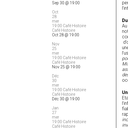
pe
Sep 30 @ 19:00
l’
Oct
28
Du
mer
Au 
19:00
Café Histoire
Café Histoire
no
Oct 28 @ 19:00
co
d’
Nov
une
25
l’u
mer
19:00
Café Histoire
po
Café Histoire
Mis
Nov 25 @ 19:00
as
des
Déc
occ
30
mer
19:00
Café Histoire
Un
Café Histoire
Eta
Déc 30 @ 19:00
l’i
Jan
fia
27
rap
mer
in
19:00
Café Histoire
inv
Café Histoire