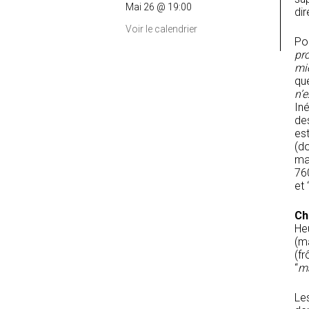
Mai 26 @ 19:00
di
Voir le calendrier
Pou
pro
mi
qu
n’e
Iné
des
est
(do
ma
760
et 
Ch
He
(ma
(fr
“
ma
Les