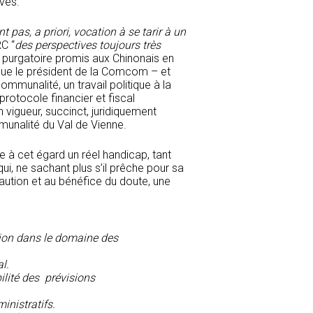
ives.
t pas, a priori, vocation à se tarir à un
RC “
des perspectives toujours très
g purgatoire promis aux Chinonais en
 que le président de la Comcom – et
mmunalité, un travail politique à la
rotocole financier et fiscal
 vigueur, succinct, juridiquement
mmunalité du Val de Vienne.
à cet égard un réel handicap, tant
i, ne sachant plus s’il prêche pour sa
aution et au bénéfice du doute, une
ion dans le domaine des
l.
ilité des prévisions
inistratifs.