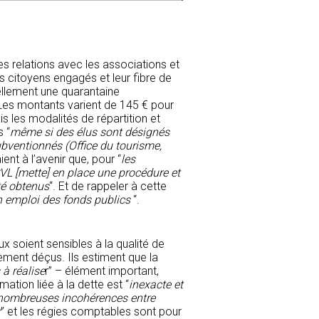
les relations avec les associations et
s citoyens engagés et leur fibre de
llement une quarantaine
Les montants varient de 145 € pour
s les modalités de répartition et
s “
même si des élus sont désignés
ubventionnés (Office du tourisme,
ent à l’avenir que, pour “
les
VL [mette] en place une procédure et
été obtenus
“. Et de rappeler à cette
n emploi des fonds publics
“.
 soient sensibles à la qualité de
ement déçus. Ils estiment que la
 à réalise
r” – élément important,
ormation liée à la dette est “
inexacte et
nombreuses incohérences entre
r
” et les régies comptables sont pour