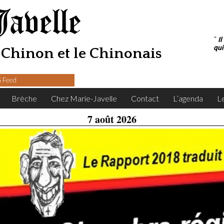
Javelle
"
I
qui
Chinon et le Chinonais
 Feed
Brèche
Chez Marie-Javelle
Contact
L’agenda
L
7 août 2026