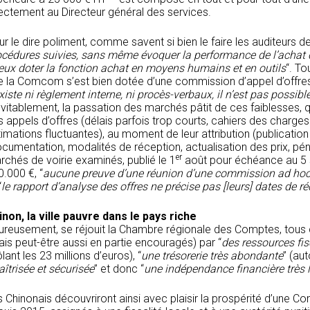
rectement au Directeur général des services.
r le dire poliment, comme savent si bien le faire les auditeurs de
cédures suivies, sans même évoquer la performance de l’achat dev
eux doter la fonction achat en moyens humains et en outils
“. To
e la Comcom s’est bien dotée d’une commission d’appel d’offres
xiste ni règlement interne, ni procès-verbaux, il n’est pas possible 
vitablement, la passation des marchés pâtit de ces faiblesses, q
 appels d’offres (délais parfois trop courts, cahiers des charges
imations fluctuantes), au moment de leur attribution (publication 
cumentation, modalités de réception, actualisation des prix, pén
er
rchés de voirie examinés, publié le 1
août pour échéance au 5 s
.000 €, “
aucune preuve d’une réunion d’une commission ad hoc d
“
le rapport d’analyse des offres ne précise pas [leurs] dates de r
inon, la ville pauvre dans le pays riche
ureusement, se réjouit la Chambre régionale des Comptes, tous
is peut-être aussi en partie encouragés) par “
des ressources fi
ôlant les 23 millions d’euros), “
une trésorerie très abondante
” (au
îtrisée et sécurisée
” et donc “
une indépendance financière très
 Chinonais découvriront ainsi avec plaisir la prospérité d’une Co