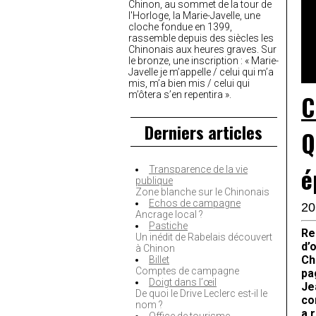
Chinon, au sommet de la tour de
l'Horloge, la Marie-Javelle, une
cloche fondue en 1399,
rassemble depuis des siècles les
Chinonais aux heures graves. Sur
le bronze, une inscription : « Marie-
Javelle je m’appelle / celui qui m’a
mis, m’a bien mis / celui qui
m’ôtera s’en repentira ».
C
Derniers articles
Q
é
Transparence de la vie
publique
Zone blanche sur le Chinonais
Echos de campagne
20
Ancrage local ?
Pastiche
Re
Un inédit de Rabelais découvert
d’
à Chinon
Ch
Billet
Comptes de campagne
pa
Doigt dans l’œil
Je
De quoi le Drive Leclerc est-il le
co
nom ?
a 