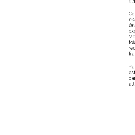
dep
Cet
ho
fa
ex
Mai
foi
red
fra
Pa
es
par
att