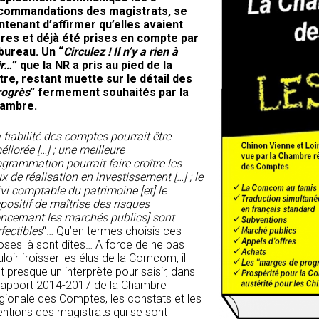
commandations des magistrats, se
ntenant d’affirmer qu’elles avaient
ores et déjà été prises en compte par
 bureau. Un “
Circulez ! Il n’y a rien à
ir…
” que la NR a pris au pied de la
ttre, restant muette sur le détail des
rogrès
” fermement souhaités par la
ambre.
 fiabilité des comptes pourrait être
liorée […] ; une meilleure
grammation pourrait faire croître les
x de réalisation en investissement […] ; le
vi comptable du patrimoine [et] le
positif de maîtrise des risques
oncernant les marchés publics] sont
fectibles
“… Qu’en termes choisis ces
oses là sont dites… A force de ne pas
loir froisser les élus de la Comcom, il
t presque un interprète pour saisir, dans
 rapport 2014-2017 de la Chambre
gionale des Comptes, les constats et les
entions des magistrats qui se sont