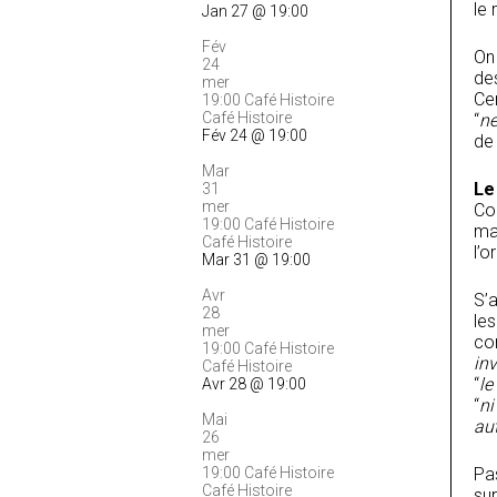
le
Jan 27 @ 19:00
Fév
On
24
des
mer
Cen
19:00
Café Histoire
Café Histoire
“
ne
Fév 24 @ 19:00
de
Mar
Le
31
mer
Con
19:00
Café Histoire
ma
Café Histoire
l’o
Mar 31 @ 19:00
Avr
S’
28
le
mer
con
19:00
Café Histoire
inv
Café Histoire
“
le
Avr 28 @ 19:00
“
ni
Mai
au
26
mer
19:00
Café Histoire
Pas
Café Histoire
su