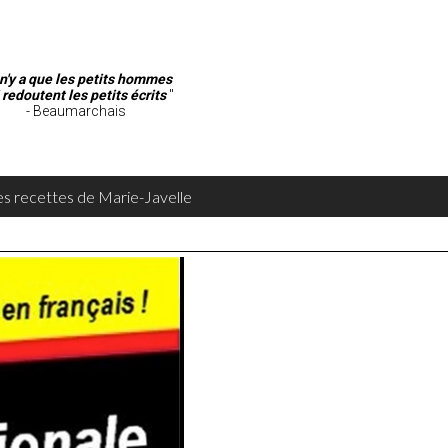
l n'y a que les petits hommes
 redoutent les petits écrits
"
- Beaumarchais
es recettes de Marie-Javelle