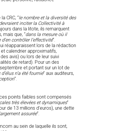
 la CRC, “
le nombre et la diversité des
raient inciter la Collectivité à
ujours dans la litote, ils remarquent
, mais que, “
dans la mesure où il
d’en contrôler l’effectivité
“.
ui réapparaissent lors de la rédaction
 et calendrier approximatifs,
des avis) ou lors de leur suivi
alités de retard). Pour un des
eptembre et portant sur un lot de
’élus n’a été fournie
” aux auditeurs,
éception
“.
 ces points faibles sont compensés
scales très élevées et dynamiques
”
tour de 13 millions d’euros), une dette
 largement assurée
“.
mcom au sein de laquelle ils sont,