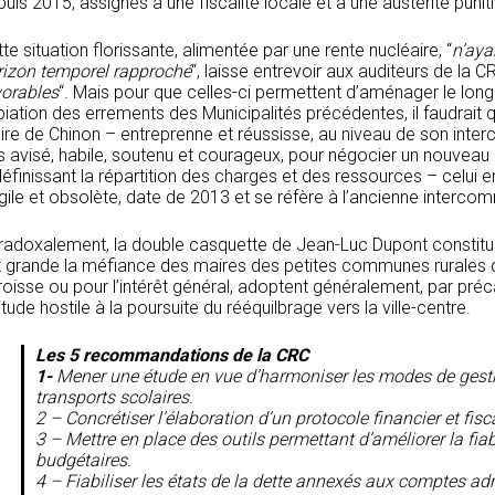
uis 2015, assignés à une fiscalité locale et à une austérité punit
te situation florissante, alimentée par une rente nucléaire, “
n’ayan
rizon temporel rapproché
“, laisse entrevoir aux auditeurs de la C
vorables
“. Mais pour que celles-ci permettent d’aménager le lon
piation des errements des Municipalités précédentes, il faudrait
re de Chinon – entreprenne et réussisse, au niveau de son interco
s avisé, habile, soutenu et courageux, pour négocier un nouveau p
éfinissant la répartition des charges et des ressources – celui en
gile et obsolète, date de 2013 et se réfère à l’ancienne interco
radoxalement, la double casquette de Jean-Luc Dupont constitue 
t grande la méfiance des maires des petites communes rurales qu
oisse ou pour l’intérêt général, adoptent généralement, par préc
itude hostile à la poursuite du rééquilbrage vers la ville-centre.
Les 5 recommandations de la CRC
1-
Mener une étude en vue d’harmoniser les modes de gest
transports scolaires.
2 – Concrétiser l’élaboration d’un protocole financier et fisca
3 – Mettre en place des outils permettant d’améliorer la fiab
budgétaires.
4 – Fiabiliser les états de la dette annexés aux comptes adm