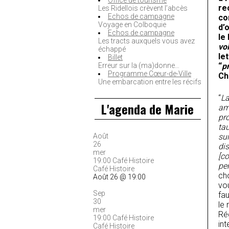
Office de tourisme
re
Les Ridellois crèvent l’abcès
Echos de campagne
co
Voyage en Colboquie
d’
Echos de campagne
le
Les tracts auxquels vous avez
vo
échappé
le
Billet
Erreur sur la (ma)donne…
“
p
Programme Cœur-de-Ville
Ch
Une embarcation entre les récifs
“
La
L'agenda de Marie
amé
pro
tau
Août
sui
26
dis
mer
[c
19:00
Café Histoire
per
Café Histoire
ch
Août 26 @ 19:00
vou
Sep
fau
30
le
mer
Ré
19:00
Café Histoire
int
Café Histoire