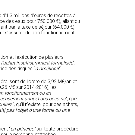
d’1,3 millions d’euros de recettes à
vice des eaux pour 750.000 €), allant du
sant par la taxe de séjour (64.000 €),
our s’assurer du bon fonctionnement
tion et l’exécution de plusieurs
e l’achat insuffisamment formalisée
“,
trise des risques “
à améliorer
“.
al sont de l’ordre de 3,92 M€/an et
0,26 M€ sur 2014-2016), les
en fonctionnement ou en
ecensement annuel des besoins
“, que
culiers
“, qu’il n’existe, pour ces achats,
fait] pas l’objet d’une forme ou une
ient “
en principe”
sur toute procédure
 seule personne, rattachée