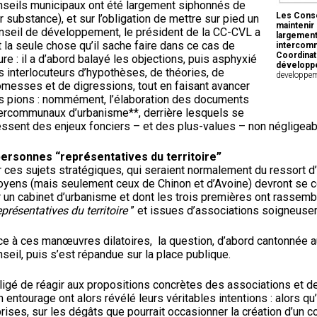
nseils municipaux ont été largement siphonnés de
Les Conse
r substance), et sur l’obligation de mettre sur pied un
maintenir 
nseil de développement, le président de la CC-CVL a
largement
t la seule chose qu’il sache faire dans ce cas de
intercommu
Coordinat
ure : il a d’abord balayé les objections, puis asphyxié
dévelop
s interlocuteurs d’hypothèses, de théories, de
developpem
omesses et de digressions, tout en faisant avancer
s pions : nommément, l’élaboration des documents
tercommunaux d’urbanisme**, derrière lesquels se
essent des enjeux fonciers – et des plus-values – non négligeab
personnes “représentatives du territoire”
r ces sujets stratégiques, qui seraient normalement du ressort 
toyens (mais seulement ceux de Chinon et d’Avoine) devront se 
 un cabinet d’urbanisme et dont les trois premières ont rassembl
eprésentatives du territoire
” et issues d’associations soigneus
ce à ces manœuvres dilatoires, la question, d’abord cantonnée 
seil, puis s’est répandue sur la place publique.
ligé de réagir aux propositions concrètes des associations et de
 entourage ont alors révélé leurs véritables intentions : alors qu
rises, sur les dégâts que pourrait occasionner la création d’un 