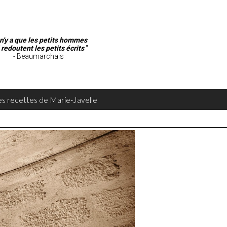
l n'y a que les petits hommes
 redoutent les petits écrits
"
- Beaumarchais
es recettes de Marie-Javelle