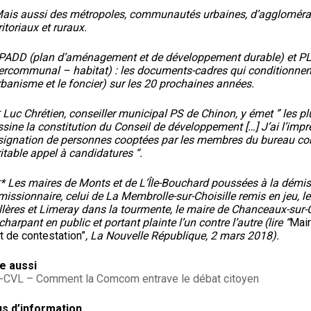
Mais aussi des métropoles, communautés urbaines, d’agglomérati
ritoriaux et ruraux.
 PADD (plan d’aménagement et de développement durable) et PLU
tercommunal – habitat) : les documents-cadres qui conditionnen
rbanisme et le foncier) sur les 20 prochaines années.
 Luc Chrétien, conseiller municipal PS de Chinon, y émet ” les pl
sine la constitution du Conseil de développement […] J’ai l’impr
signation de personnes cooptées par les membres du bureau co
itable appel à candidatures “.
** Les maires de Monts et de L’Île-Bouchard poussées à la démis
missionnaire, celui de La Membrolle-sur-Choisille remis en jeu, 
llères et Limeray dans la tourmente, le maire de Chanceaux-sur-C
charpant en public et portant plainte l’un contre l’autre (lire “
Mair
t de contestation”
, La Nouvelle République, 2 mars 2018).
re aussi
-CVL – Comment la Comcom entrave le débat citoyen
us d’information