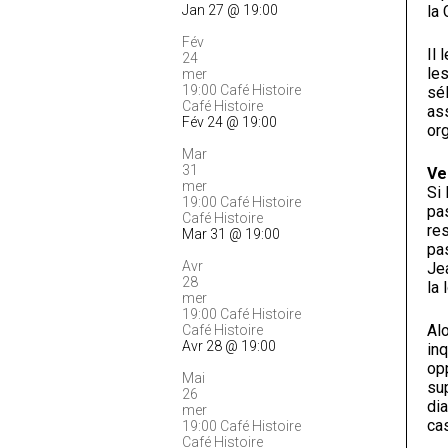
la
Jan 27 @ 19:00
Fév
Il 
24
les
mer
19:00
Café Histoire
sé
Café Histoire
ass
Fév 24 @ 19:00
org
Mar
31
Ve
mer
Si 
19:00
Café Histoire
pas
Café Histoire
re
Mar 31 @ 19:00
pas
Avr
Jea
28
la 
mer
19:00
Café Histoire
Alo
Café Histoire
Avr 28 @ 19:00
inq
op
Mai
su
26
dia
mer
ca
19:00
Café Histoire
Café Histoire