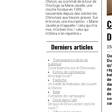
Chinon, au sommet de la tour de
l'Horloge, la Marie-Javelle, une
cloche fondue en 1399,
rassemble depuis des siècles les
Chinonais aux heures graves. Sur
C
le bronze, une inscription : « Marie-
Javelle je m’appelle / celui qui m’a
mis, m’a bien mis / celui qui
D
m’ôtera s’en repentira ».
Derniers articles
15
Qu
Transparence de la vie
Du
publique
qu
Zone blanche sur le Chinonais
ré
Echos de campagne
ba
Ancrage local ?
de
Pastiche
da
Un inédit de Rabelais découvert
à Chinon
de
Billet
de
Comptes de campagne
so
Doigt dans l’œil
sa
De quoi le Drive Leclerc est-il le
nom ?