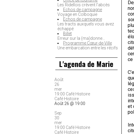
Office de tourisme
De
Les Ridellois crèvent l’abcès
no
Echos de campagne
co
Voyage en Colboquie
so
Echos de campagne
Les tracts auxquels vous avez
pl
échappé
te
Billet
élo
Erreur sur la (ma)donne…
cit
Programme Cœur-de-Ville
dé
Une embarcation entre les récifs
cer
ce
L'agenda de Marie
C’e
qu
Août
lég
26
ce
mer
19:00
Café Histoire
iss
Café Histoire
in
Août 26 @ 19:00
et
pol
Sep
30
mer
Int
19:00
Café Histoire
ci
Café Histoire