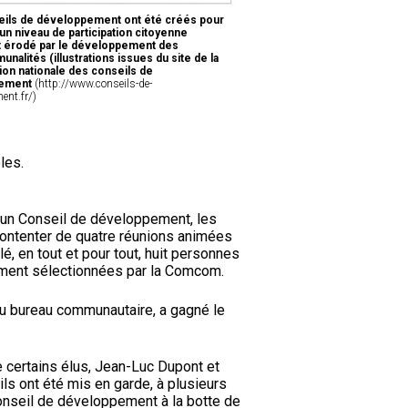
ils de développement ont été créés pour
un niveau de participation citoyenne
 érodé par le développement des
nalités (illustrations issues du site de la
ion nationale des conseils de
pement
(http://www.conseils-de-
ent.fr/)
les.
d’un Conseil de développement, les
contenter de quatre réunions animées
é, en tout et pour tout, huit personnes
ement sélectionnées par la Comcom.
au bureau communautaire, a gagné le
 certains élus, Jean-Luc Dupont et
’ils ont été mis en garde, à plusieurs
conseil de développement à la botte de