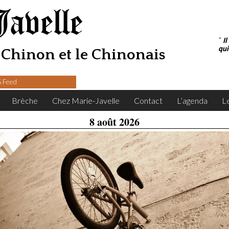
Javelle
"
I
qui
Chinon et le Chinonais
 Feed
Brèche
Chez Marie-Javelle
Contact
L’agenda
L
8 août 2026