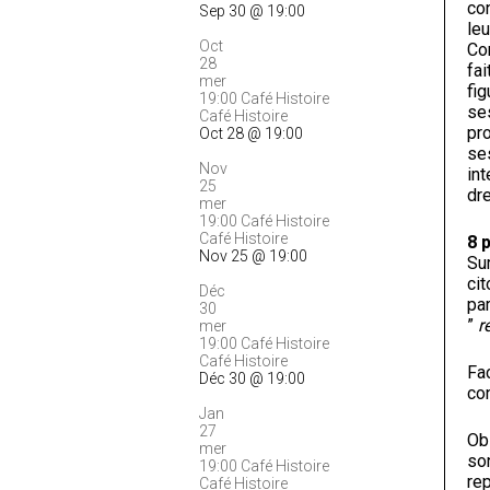
co
Sep 30 @ 19:00
leu
Oct
Co
28
fai
mer
fig
19:00
Café Histoire
se
Café Histoire
pr
Oct 28 @ 19:00
se
Nov
in
25
dr
mer
19:00
Café Histoire
Café Histoire
8 
Nov 25 @ 19:00
Su
ci
Déc
par
30
”
r
mer
19:00
Café Histoire
Café Histoire
Fa
Déc 30 @ 19:00
con
Jan
27
Ob
mer
son
19:00
Café Histoire
rep
Café Histoire