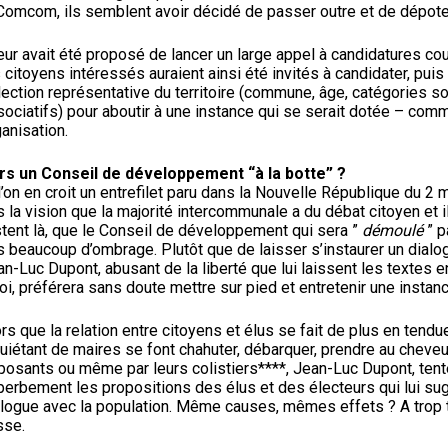
 Comcom, ils semblent avoir décidé de passer outre et de dépote
leur avait été proposé de lancer un large appel à candidatures cou
 citoyens intéressés auraient ainsi été invités à candidater, pui
lection représentative du territoire (commune, âge, catégories 
ociatifs) pour aboutir à une instance qui se serait dotée – comm
anisation.
rs un Conseil de développement “à la botte” ?
l’on en croit un entrefilet paru dans la Nouvelle République du 2 
 la vision que la majorité intercommunale a du débat citoyen et il 
stent là, que le Conseil de développement qui sera ”
démoulé
” p
 beaucoup d’ombrage. Plutôt que de laisser s’instaurer un dialog
n-Luc Dupont, abusant de la liberté que lui laissent les textes en
loi, préférera sans doute mettre sur pied et entretenir une instan
rs que la relation entre citoyens et élus se fait de plus en tend
uiétant de maires se font chahuter, débarquer, prendre au cheveu
posants ou même par leurs colistiers****, Jean-Luc Dupont, tenté
perbement les propositions des élus et des électeurs qui lui su
logue avec la population. Même causes, mêmes effets ? A trop tire
sse.