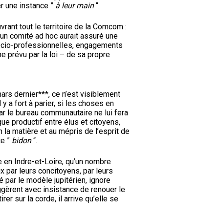
r une instance ”
à leur main
“.
vrant tout le territoire de la Comcom :
s un comité ad hoc aurait assuré une
socio-professionnelles, engagements
e prévu par la loi – de sa propre
mars dernier***, ce n’est visiblement
y a fort à parier, si les choses en
ar le bureau communautaire ne lui fera
ue productif entre élus et citoyens,
 la matière et au mépris de l’esprit de
ce ”
bidon
“.
ue en Indre-et-Loire, qu’un nombre
x par leurs concitoyens, par leurs
 par le modèle jupitérien, ignore
ggèrent avec insistance de renouer le
r sur la corde, il arrive qu’elle se