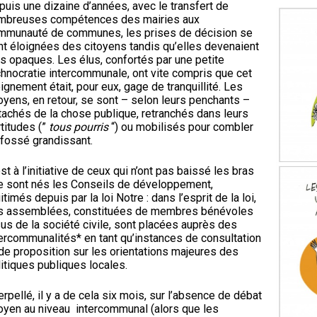
puis une dizaine d’années, avec le transfert de
mbreuses compétences des mairies aux
mmunauté de communes, les prises de décision se
nt éloignées des citoyens tandis qu’elles devenaient
us opaques. Les élus, confortés par une petite
chnocratie intercommunale, ont vite compris que cet
ignement était, pour eux, gage de tranquillité. Les
oyens, en retour, se sont – selon leurs penchants –
tachés de la chose publique, retranchés dans leurs
titudes (”
tous pourris
“) ou mobilisés pour combler
 fossé grandissant.
st à l’initiative de ceux qui n’ont pas baissé les bras
e sont nés les Conseils de développement,
itimés depuis par la loi Notre : dans l’esprit de la loi,
s assemblées, constituées de membres bénévoles
us de la société civile, sont placées auprès des
tercommunalités* en tant qu’instances de consultation
 de proposition sur les orientations majeures des
itiques publiques locales.
erpellé, il y a de cela six mois, sur l’absence de débat
toyen au niveau intercommunal (alors que les