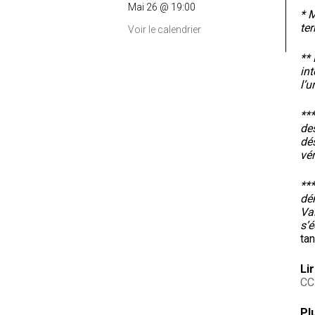
Mai 26 @ 19:00
* 
ter
Voir le calendrier
**
in
l’u
***
des
dé
vér
**
dé
Va
s’é
tan
Li
CC
Pl