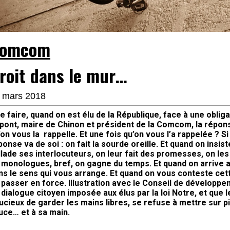
omcom
roit dans le mur…
 mars 2018
e faire, quand on est élu de la République, face à une obliga
pont, maire de Chinon et président de la Comcom, la réponse
’on vous la rappelle. Et une fois qu’on vous l’a rappelée ? S
ponse va de soi : on fait la sourde oreille. Et quand on insis
llade ses interlocuteurs, on leur fait des promesses, on l
 monologues, bref, on gagne du temps. Et quand on arrive au 
ns le sens qui vous arrange. Et quand on vous conteste cette
 passer en force. Illustration avec le Conseil de développ
 dialogue citoyen imposée aux élus par la loi Notre, et que
ucieux de garder les mains libres, se refuse à mettre sur pi
uce… et à sa main.