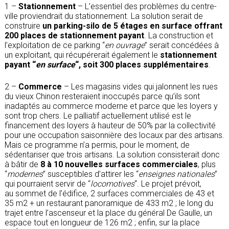
1 –
Stationnement
– L’essentiel des problèmes du centre-
ville proviendrait du stationnement. La solution serait de
construire
un parking-silo de 5 étages en surface offrant
200 places de stationnement
payant
. La construction et
l’exploitation de ce parking “
en ouvrage
” serait concédées à
un exploitant, qui récupérerait également le
stationnement
payant “
en surface
“, soit 300 places supplémentaires
.
2 –
Commerce
– Les magasins vides qui jalonnent les rues
du vieux Chinon resteraient inoccupés parce qu’ils sont
inadaptés au commerce moderne et parce que les loyers y
sont trop chers. Le palliatif actuellement utilisé est le
financement des loyers à hauteur de 50% par la collectivité
pour une occupation saisonnière des locaux par des artisans.
Mais ce programme n’a permis, pour le moment, de
sédentariser que trois artisans. La solution consisterait donc
à bâtir de
8 à 10 nouvelles surfaces commerciales
, plus
“
modernes
” susceptibles d’attirer les “
enseignes nationales
”
qui pourraient servir de “
locomotives
“. Le projet prévoit,
au sommet de l’édifice, 2 surfaces commerciales de 43 et
35 m2 + un restaurant panoramique de 433 m2 ; le long du
trajet entre l’ascenseur et la place du général De Gaulle, un
espace tout en longueur de 126 m2 ; enfin, sur la place