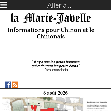
Aller à…
la Marie-Javelle
Informations pour Chinon et le
Chinonais
"
Il n'y a que les petits hommes
qui redoutent les petits écrits
"
- Beaumarchais
la
RSS
6 août 2026
Marie-
Feed
Javellesur
Facebook