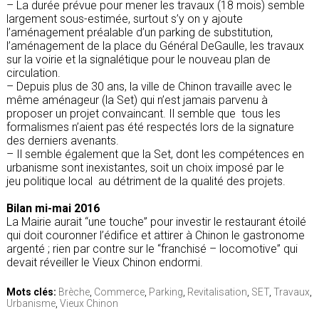
– La durée prévue pour mener les travaux (18 mois) semble
largement sous-estimée, surtout s’y on y ajoute
l’aménagement préalable d’un parking de substitution,
l’aménagement de la place du Général DeGaulle, les travaux
sur la voirie et la signalétique pour le nouveau plan de
circulation.
– Depuis plus de 30 ans, la ville de Chinon travaille avec le
même aménageur (la Set) qui n’est jamais parvenu à
proposer un projet convaincant. Il semble que tous les
formalismes n’aient pas été respectés lors de la signature
des derniers avenants.
– Il semble également que la Set, dont les compétences en
urbanisme sont inexistantes, soit un choix imposé par le
jeu politique local au détriment de la qualité des projets.
Bilan mi-mai 2016
La Mairie aurait “une touche” pour investir le restaurant étoilé
qui doit couronner l’édifice et attirer à Chinon le gastronome
argenté ; rien par contre sur le “franchisé – locomotive” qui
devait réveiller le Vieux Chinon endormi.
Mots clés:
Brèche
,
Commerce
,
Parking
,
Revitalisation
,
SET
,
Travaux
,
Urbanisme
,
Vieux Chinon