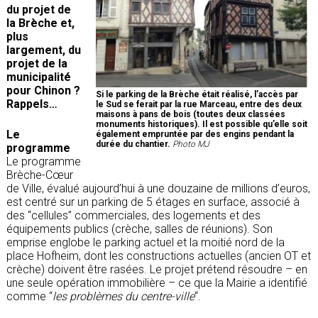
du projet de
la Brèche et,
plus
largement, du
projet de la
municipalité
pour Chinon ?
Si le parking de la Brèche était réalisé, l’accès par
Rappels…
le Sud se ferait par la rue Marceau, entre des deux
maisons à pans de bois (toutes deux classées
monuments historiques). Il est possible qu’elle soit
Le
également empruntée par des engins pendant la
durée du chantier.
Photo MJ
programme
Le programme
Brèche-Cœur
de Ville, évalué aujourd’hui à une douzaine de millions d’euros,
est centré sur un parking de 5 étages en surface, associé à
des “cellules” commerciales, des logements et des
équipements publics (crèche, salles de réunions). Son
emprise englobe le parking actuel et la moitié nord de la
place Hofheim, dont les constructions actuelles (ancien OT et
crèche) doivent être rasées. Le projet prétend résoudre – en
une seule opération immobilière – ce que la Mairie a identifié
comme “
les problèmes du centre-ville
“.