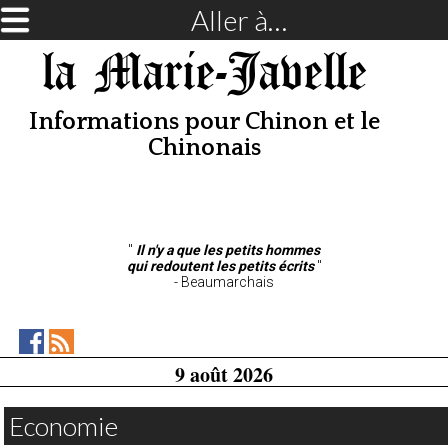
Aller à…
la Marie-Javelle
Informations pour Chinon et le
Chinonais
"
Il n'y a que les petits hommes
qui redoutent les petits écrits
"
- Beaumarchais
la
RSS
9 août 2026
Marie-
Feed
Javellesur
Facebook
Economie